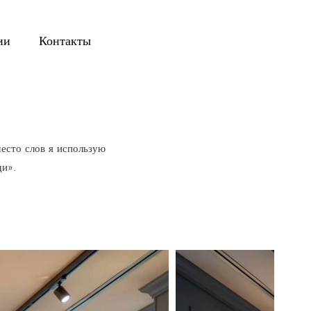
ии
Контакты
есто слов я использую
щи».