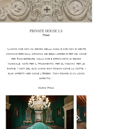
PRIVATE HOUSE LS
Italy
“L’uomo che non ha senso della casa e che non si sente
commuovere dall’armonia dei begli arredi è per me, come
per Shakespeare, colui che è sprovvisto di senso
musicale, nato per il tradimento, per gl’inganni, per le
rapine. I moti del suo animo son foschi come la notte, i
suoi appetiti neri come l’Erebo. Non fidarsi d’un uomo
siffatto.”
Mario Praz