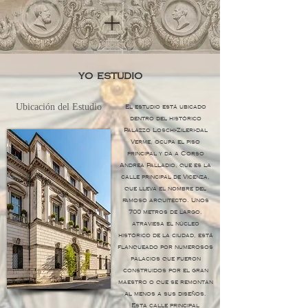
yo estudio
Ubicación del Estudio
El estudio está ubicado
dentro del histórico
Palazzo Loschi-Zileri-dal
Verme, ocupa el piso
principal y da a Corso
Andrea Palladio, que es la
calle principal de Vicenza,
que lleva el nombre del
famoso arquitecto. Unos
700 metros de largo.
atraviesa el núcleo
histórico de la ciudad, está
flanqueado por numerosos
palacios que fueron
construidos por el gran
maestro o que se remontan
al menos a sus diseños.
Esta calle principal