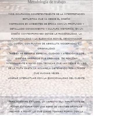
Metodología de trabajo
Nos ocupamos competentemente de la interpretación
estilística que va desde el diseño
inspirados en ambientes de época con un profundo y
detallado conocimiento y cultura histórica, en un
diseño contemporáneo donde la racionalidad, la
funcionalidad y la elegancia son el denominador
común, con puntas de absoluta modernidad y
originalidad.
También se reserva especial cuidado y atención a los
diseños gráficos que creamos. Se realizan
íntegramente a mano con técnicas que van desde el uso
de la tinta hasta la acuarela obteniendo resultados
que muchas veces
lograr interactuar con la emocionalidad del cliente.
Para nuestro Estudio, un aspecto muy importante es
poder anticipar con una serie de visiones gráficas
hechas a mano, lo que luego tomará forma con la
realización del proyecto, este aspecto es fundamental
para entender la dirección correcta del trabajo del
proyecto.