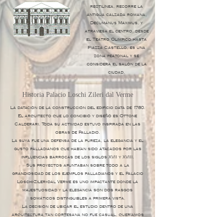
rectilínea, recorre la
antigua calzada romana,
Decumanus Maximus, y
atraviesa el centro, desde
el Teatro Olimpico hasta
Piazza Castello, es una
zona peatonal y se
considera el salón de la
ciudad.
Historia Palacio Loschi Zileri dal Verme
La datación de la construcción del edificio data de 1780.
El arquitecto que lo concibió y diseñó es Ottone
Calderari. Toda su actividad estuvo inspirada en las
obras de Palladio.
La suya fue una defensa de la pureza, la elegancia y el
gusto palladianos que habían sido atacados por las
influencias barrocas de los siglos XVII y XVIII.
Sus proyectos apuntaban sobre todo a la
grandiosidad de los ejemplos palladianos y el Palacio
Loschi-Zileri-dal Verme es uno impactante donde la
majestuosidad y la elegancia son dos rasgos
somáticos distinguibles a primera vista.
La decisión de ubicar el estudio dentro de una
arquitectura tan cortesana no fue casual, queríamos