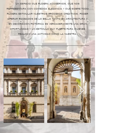
un espacio que pudiera acogernos, que nos
representara con comedida elegancia y que sobre todo
pudiera estimular nuestros procesos creativos, poder
operar rodeados de lo bello tanto en arquitectura y
en decoración pictórica es verdaderamente una gran
oportunidad y un estímulo muy fuerte para quienes
realizan una actividad como la nuestra.